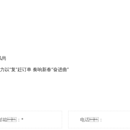
。
风尚
体全力以“复”赶订单 奏响新春“奋进曲”