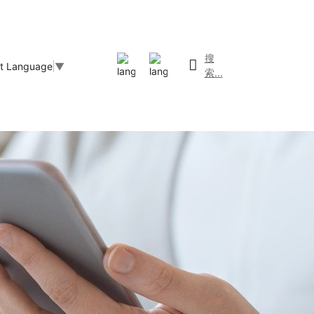
搜
ct Language
▼
索...