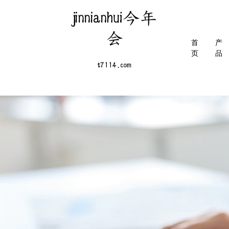
首
产
页
品