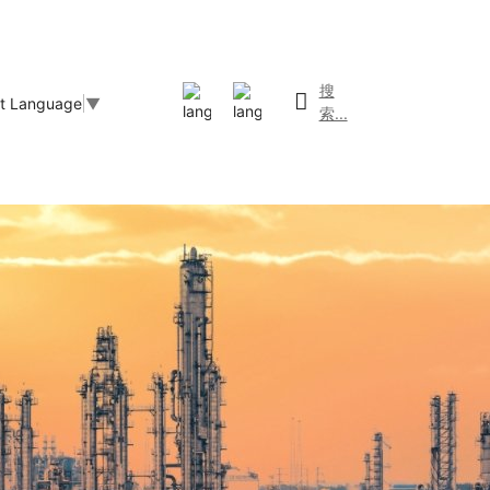
搜
ct Language
▼
索...