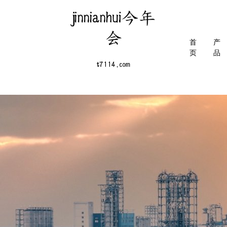
首
产
页
品