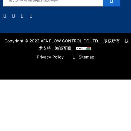
Copyright © 2023 AFA FLOW CONTROL CO.LTD.
版权所有
技
术支持：海诚互联
Privacy Policy
Sitemap